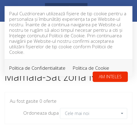
Paul Cuzdriorean utilizează fişiere de tip cookie pentru a
personaliza și îmbunătăți experiența ta pe Website-ul
nostru. Înainte de a continua navigarea pe Website-ul
nostru te rugăm să aloci timpul necesar pentru a citi și
înțelege conținutul Politicii de Cookie. Prin continuarea
Filtreaza
navigării pe Website-ul nostru confirmi acceptarea
utilizării fişierelor de tip cookie conform Politicii de
Cookie.
Hoteluri de inchiriat in
Politica de Confidentialitate
Politica de Cookie
Mamaia-Sat zona Nord
AM INTELES
Au fost gasite 0 oferte
Ordoneaza dupa
Cele mai noi