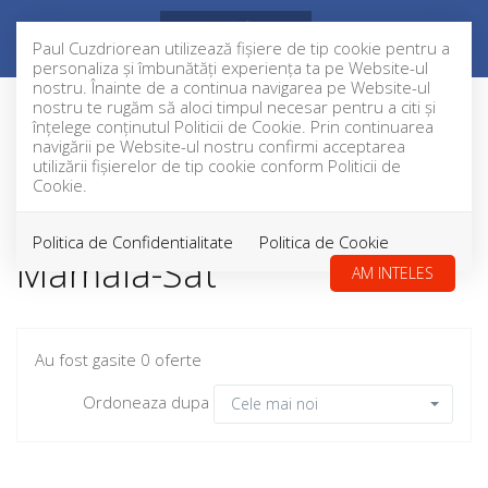
Paul Cuzdriorean utilizează fişiere de tip cookie pentru a
personaliza și îmbunătăți experiența ta pe Website-ul
nostru. Înainte de a continua navigarea pe Website-ul
nostru te rugăm să aloci timpul necesar pentru a citi și
înțelege conținutul Politicii de Cookie. Prin continuarea
Filtreaza
navigării pe Website-ul nostru confirmi acceptarea
utilizării fişierelor de tip cookie conform Politicii de
Cookie.
Hoteluri de inchiriat in
Politica de Confidentialitate
Politica de Cookie
Mamaia-Sat
AM INTELES
Au fost gasite 0 oferte
Ordoneaza dupa
Cele mai noi