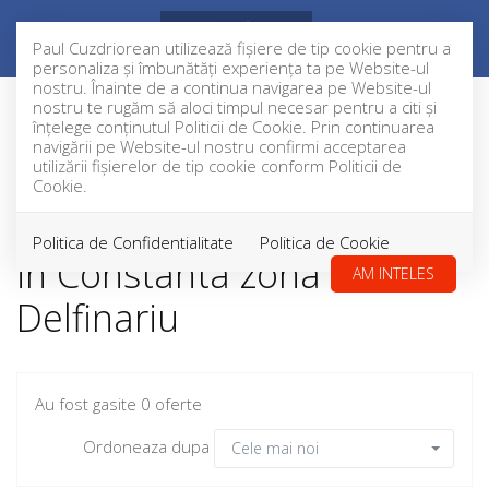
Paul Cuzdriorean utilizează fişiere de tip cookie pentru a
personaliza și îmbunătăți experiența ta pe Website-ul
nostru. Înainte de a continua navigarea pe Website-ul
nostru te rugăm să aloci timpul necesar pentru a citi și
înțelege conținutul Politicii de Cookie. Prin continuarea
Filtreaza
navigării pe Website-ul nostru confirmi acceptarea
utilizării fişierelor de tip cookie conform Politicii de
Cookie.
Apartamente de inchiriat
Politica de Confidentialitate
Politica de Cookie
in Constanta zona
AM INTELES
Delfinariu
Au fost gasite 0 oferte
Ordoneaza dupa
Cele mai noi