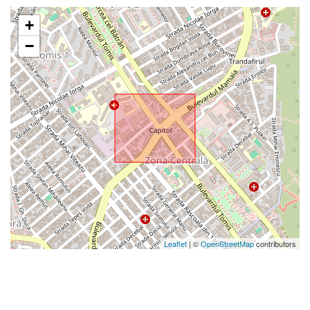
+
−
Leaflet
| ©
OpenStreetMap
contributors