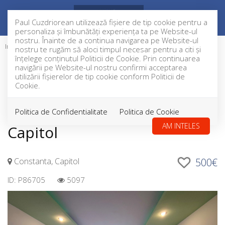
Paul Cuzdriorean utilizează fişiere de tip cookie pentru a
personaliza și îmbunătăți experiența ta pe Website-ul
nostru. Înainte de a continua navigarea pe Website-ul
Inchiriere
Apartamente
Constanta
Capitol
nostru te rugăm să aloci timpul necesar pentru a citi și
EXCLUSIVITATE
INCHIRIAT
înțelege conținutul Politicii de Cookie. Prin continuarea
navigării pe Website-ul nostru confirmi acceptarea
Aceast anunt nu mai este activ
utilizării fişierelor de tip cookie conform Politicii de
!
Cookie.
Apartament 3 camere,
Politica de Confidentialitate
Politica de Cookie
AM INTELES
Capitol
Constanta, Capitol
500€
ID: P86705
5097